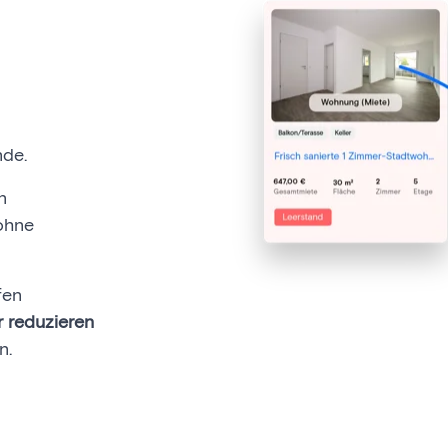
nde.
n
ohne
fen
r reduzieren
n.