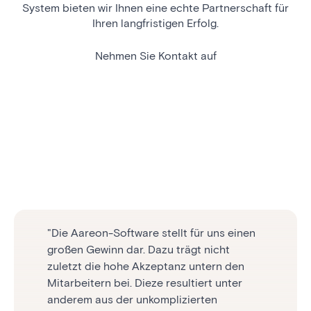
System bieten wir Ihnen eine echte Partnerschaft für
Ihren langfristigen Erfolg.
Nehmen Sie Kontakt auf
"Die Aareon-Software stellt für uns einen
“Wir haben uns für Aareon entschieden,
großen Gewinn dar. Dazu trägt nicht
weil wir genaus das bekommen, was wir
zuletzt die hohe Akzeptanz untern den
brauchen: Ein modernes ERP-System, das
Mitarbeitern bei. Dieze resultiert unter
sich nathlos in das idigitale ökosytem
anderem aus der unkomplizierten
einfindet. So können wir sämtlichte