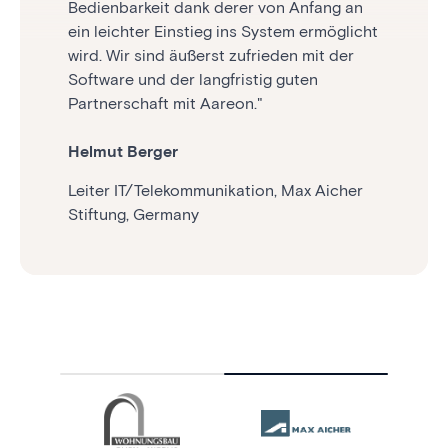
Bedienbarkeit dank derer von Anfang an
Prozesse von Anfang bis Ende abbilden -
ein leichter Einstieg ins System ermöglicht
und das alles aus einer Hand mit der
wird. Wir sind äußerst zufrieden mit der
eforderlichen Flexibilität für die Einbindun
Software und der langfristig guten
von Dritten.”
Partnerschaft mit Aareon."
Christoph Herrmann
Helmut Berger
Abteilungsleiter Rechnunswesen,
Leiter IT/Telekommunikation, Max Aicher
Wohnungsbau GmbH Worms, Germany
Stiftung, Germany