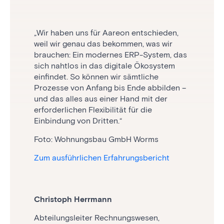
„Wir haben uns für Aareon entschieden,
weil wir genau das bekommen, was wir
„Das Upgrade auf Yuneo war für uns die
„Die intuitive Nutzerführung und einfache
brauchen: Ein modernes ERP-System, das
Chance, unsere Arbeitsabläufe zu
Menüstruktur ermöglicht es uns, schnell
sich nahtlos in das digitale Ökosystem
reflektieren und zu optimieren. Unsere
und gezielt nach Informationen zu filtern.
einfindet. So können wir sämtliche
Mitarbeitenden haben sich erfolgreich
"Die enge Betreuung durch Aareon hat
Auswertungen lassen sich ohne viele
Prozesse von Anfang bis Ende abbilden –
eingearbeitet, sind motiviert und wir
uns geholfen, Herausforderungen im ERP-
Häkchen und Klicks erstellen – konsistente
und das alles aus einer Hand mit der
spüren eine produktive Zusammenarbeit."
Umstieg zu meistern. Wir sind froh, den
Ergebnisse sicher.“
erforderlichen Flexibilität für die
Schritt gegangen zu sein und freuen uns
Einbindung von Dritten.“
Foto: LebensRäume Hoyerswerda eG
Foto: WBG Mieterschutz eG
auf das Arbeiten mit Wodis Yuneo."
Foto: Wohnungsbau GmbH Worms
Zum ausführlichen Erfahrungsbericht.
Zum ausführlichen Erfahrungsbericht.
René Weber
Zum ausführlichen Erfahrungsbericht
Caren Weiß
Geschäftsführer, GBO Gemeinnützige
Baugesellschaft mbH Offenbach
Cathleen Fietzek
Abteilungsleitung Finanz- und
Rechnungswesen, WBG Mieterschutz eG,
Christoph Herrmann
Leiterin Kaufmännischer Service,
Köln
LebensRäume Hoyerswerda eG
Abteilungsleiter Rechnungswesen,