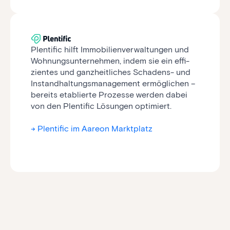
Plentific hilft Immo­bilien­ver­waltungen und
Wohnungs­unter­nehmen, indem sie ein effi­
zien­tes und ganzheitliches Scha­dens- und
In­stand­hal­tungs­manage­ment er­mög­lichen –
bereits etablierte Prozesse werden dabei
von den Plentific Lösungen optimiert.
-> Plentific im Aareon Marktplatz