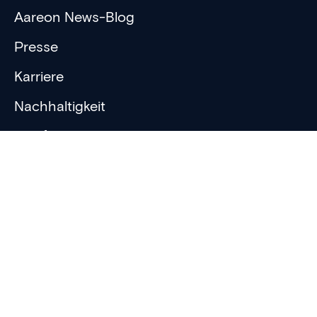
Aareon News-Blog
Presse
Karriere
Nachhaltigkeit
Zertifikate
Aareon Dokumentencenter
Support und Beratung
Newsletter
Whitepaper
Webinare
Events