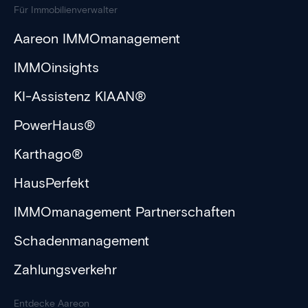
Für Immobilienverwalter
Aareon IMMOmanagement
IMMOinsights
KI-Assistenz KIAAN®
PowerHaus®
Karthago®
HausPerfekt
IMMOmanagement Partnerschaften
Schadenmanagement
Zahlungsverkehr
Entdecke Aareon