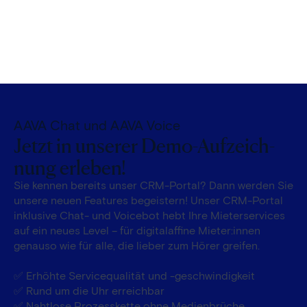
AAVA Chat und AAVA Voice
Jetzt in unserer Demo-Auf­zeich­
nung erleben!
Sie kennen be­reits unser CRM-Portal? Dann werden Sie
unsere neuen Features be­geistern! Unser CRM-Portal
inklu­sive Chat- und Voice­bot hebt Ihre Mieter­services
auf ein neues Level – für digital­affine Mieter:innen
genauso wie für alle, die lieber zum Hörer greifen.
✅ Er­höhte Service­qualität und -ge­schwin­dig­keit
✅ Rund um die Uhr er­reich­bar
✅ Naht­lose Prozess­kette ohne Medien­brüche