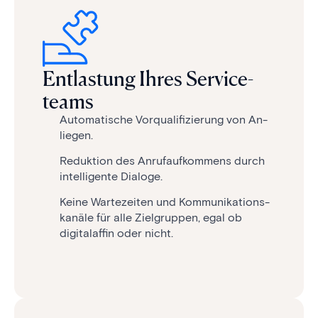
Ent­las­tung Ihres Service­
teams
Auto­ma­ti­sche Vor­quali­fi­zierung von An­
liegen.
Reduk­tion des Anruf­auf­kommens durch
intelligente Dialoge.
Keine Warte­zeiten und Kommunikations­
kanäle für alle Ziel­gruppen, egal ob
digital­affin oder nicht.