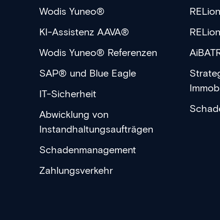
Wodis Yuneo®
RELio
KI-Assistenz AAVA®
RELio
Wodis Yuneo® Referenzen
AiBAT
SAP® und Blue Eagle
Strate
Immob
IT-Sicherheit
Schad
Abwicklung von
Instandhaltungsaufträgen
Schadenmanagement
Zahlungsverkehr