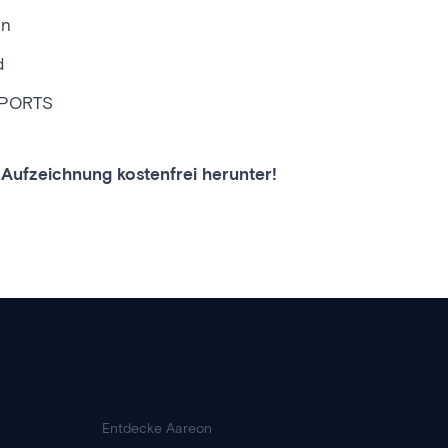
en
d
REPORTS
e Aufzeichnung kostenfrei herunter!
Entdecke Aareon