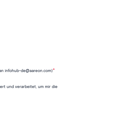
*
il an infohub-de@aareon.com)
rt und verarbeitet, um mir die