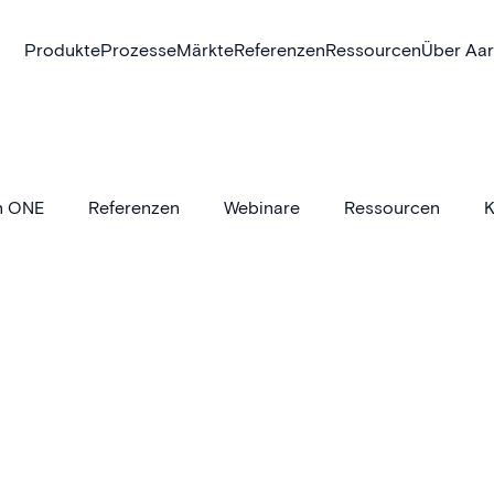
Produkte
Prozesse
Märkte
Referenzen
Ressourcen
Über Aa
n ONE
Referenzen
Webinare
Ressourcen
K