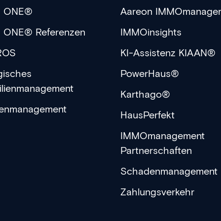
n ONE®
Aareon IMMOmanage
n ONE® Referenzen
IMMOinsights
ROS
KI-Assistenz KIAAN®
gisches
PowerHaus®
ilienmanagement
Karthago®
enmanagement
HausPerfekt
IMMOmanagement
Partnerschaften
Schadenmanagement
Zahlungsverkehr