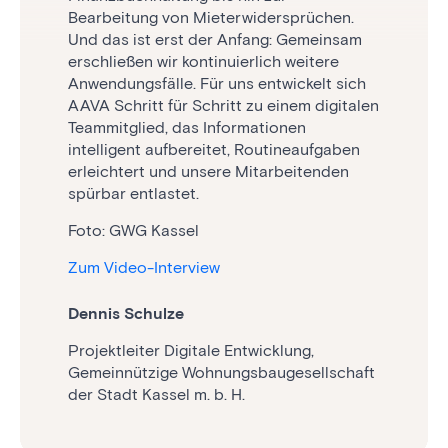
Bearbeitung von Mieterwidersprüchen.
entwickeln mit AAVA den Einsatz von KI
unsere Erfahrungen direkt in die
Und das ist erst der Anfang: Gemeinsam
Schritt für Schritt weiter – bewusst nicht
Weiterentwicklung einbringen können. So
erschließen wir kontinuierlich weitere
als zusätzliches Tool, sondern integriert in
entsteht eine Lösung, die sich konsequent
Anwendungsfälle. Für uns entwickelt sich
unsere Prozesse, dort, wo sie uns im
an den Anforderungen der
AAVA Schritt für Schritt zu einem digitalen
Alltag bei Routinen und der Vorbereitung
Wohnungswirtschaft, der Baubranche und
Teammitglied, das Informationen
von Entscheidungen sinnvoll unterstützen
weiterer Bereiche orientiert.
intelligent aufbereitet, Routineaufgaben
kann.
Foto: GWG Kassel
erleichtert und unsere Mitarbeitenden
Foto: WG Aufbau Dresden eG
spürbar entlastet.
Zum Video-Interview
Zum Video-Interview
Foto: GWG Kassel
Franziska Welsch
Zum Video-Interview
Andy Klyscz
Projektleiterin, GWG Projektentwicklung
Vorstand, Wohnungsgenossenschaft
GmbH
Dennis Schulze
Aufbau Dresden eG
Projektleiter Digitale Entwicklung,
Gemeinnützige Wohnungsbaugesellschaft
der Stadt Kassel m. b. H.