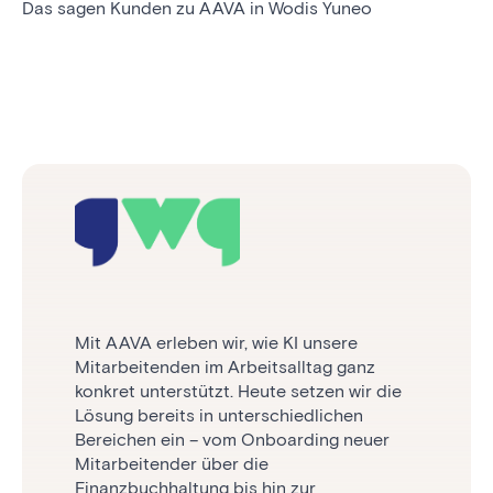
Das sagen Kunden zu AAVA in Wodis Yuneo
Mit AAVA erleben wir, wie KI unsere
Mitarbeitenden im Arbeitsalltag ganz
konkret unterstützt. Heute setzen wir die
Lösung bereits in unterschiedlichen
Wir wollten nicht einfach zusätzliche Tools
Bereichen ein – vom Onboarding neuer
einführen, sondern unsere Prozesse
Mit AAVA setzen wir KI bereits in
Mitarbeitender über die
gezielt weiterentwickeln. Mit Wodis Yuneo
verschiedenen Prozessen produktiv ein.
Finanzbuchhaltung bis hin zur
haben wir unsere Abläufe strukturiert und
Besonders wertvoll ist für uns, dass wir