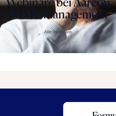
Webinare bei Aareon
IMMOmanagement
Alle Webinare
Formul