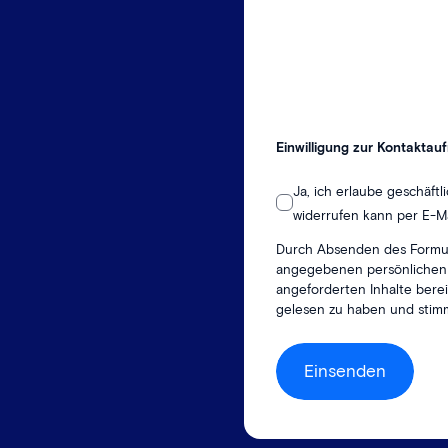
Einwilligung zur Kontakta
Ja, ich erlaube geschäftl
widerrufen kann per E-M
Durch Absenden des Formul
angegebenen persönlichen D
angeforderten Inhalte berei
gelesen zu haben und stim