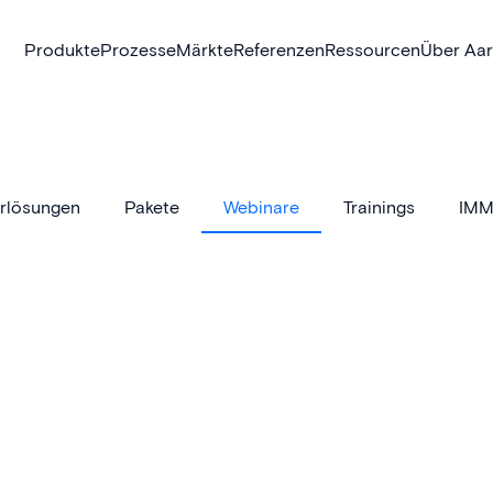
Produkte
Prozesse
Märkte
Referenzen
Ressourcen
Über Aa
rlösungen
Pakete
Webinare
Trainings
IMM