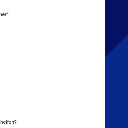
mer
*
 helfen?