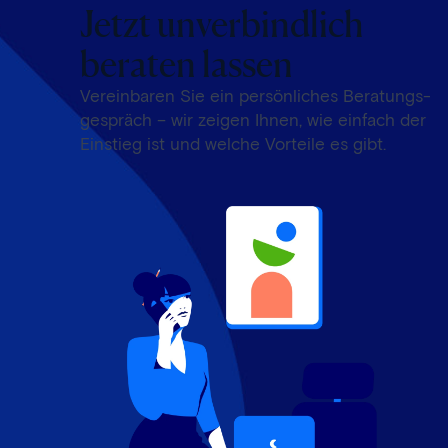
Jetzt unverbindlich
beraten lassen
Vereinbaren Sie ein persönliches Beratungs­
gespräch – wir zeigen Ihnen, wie einfach der
Einstieg ist und welche Vorteile es gibt.