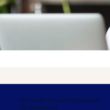
Entdecken Sie die Möglichkeiten
von PowerHaus